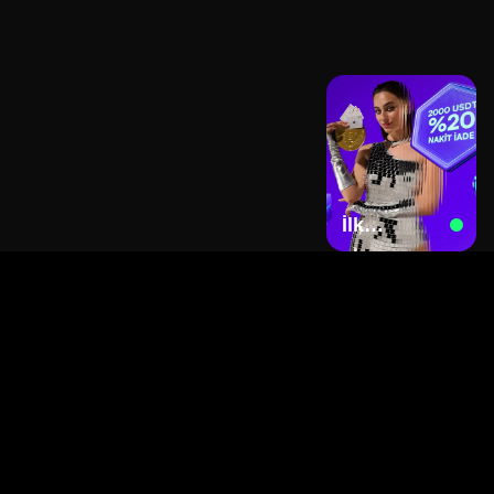
İlk
Haftanda
2000 USDT
İade Al